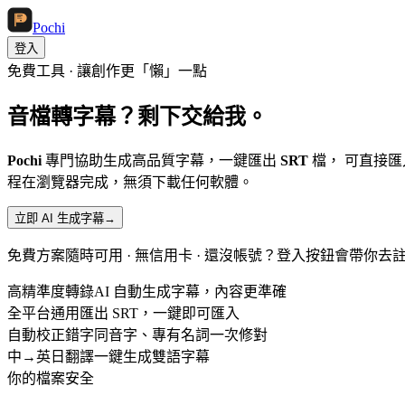
Pochi
登入
免費工具 · 讓創作更「懶」一點
音檔轉字幕？
剩下交給我
。
Pochi
專門協助生成高品質字幕，一鍵匯出
SRT
檔， 可直接匯入 
程在瀏覽器完成，無須下載任何軟體。
立即 AI 生成字幕
→
免費方案隨時可用 · 無信用卡 · 還沒帳號？登入按鈕會帶你去
高精準度轉錄
AI 自動生成字幕，內容更準確
全平台通用
匯出 SRT，一鍵即可匯入
自動校正錯字
同音字、專有名詞一次修對
中→英日翻譯
一鍵生成雙語字幕
你的檔案安全