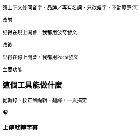
讀上下文修同音字、品牌／專有名詞，只改錯字、不動原意(可
改前
記得在
現上
開會，我都用
波奇
發文
改後
記得在
線上
開會，我都用
Pochi
發文
主要功能
這個工具能做什麼
從轉錄、校正到編輯、翻譯，一頁搞定
🎧
上傳就轉字幕