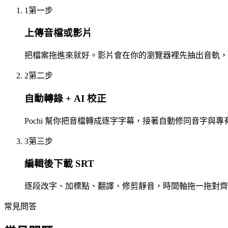
1
第一步
上傳音檔或影片
把檔案拖進來就好。影片會在你的瀏覽器裡先抽出音軌，
2
第二步
自動轉錄 + AI 校正
Pochi 幫你把音檔轉成逐字字幕，接著自動修同音字與
3
第三步
編輯後下載 SRT
逐段改字、加標點、翻譯、修剪靜音，時間軸拖一拖對齊，
常見問答