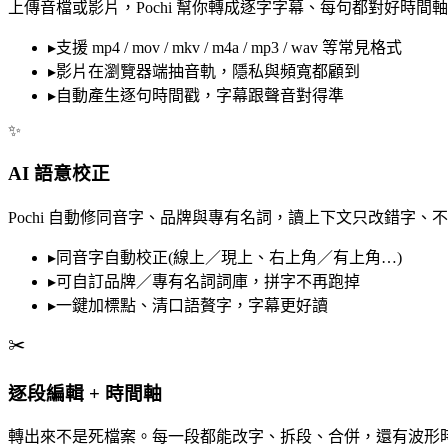
上傳音檔或影片，Pochi 幫你轉成逐字字幕、每句都對好時
▸
支援 mp4 / mov / mkv / m4a / mp3 / wav 等常見格式
▸
影片在瀏覽器端抽音軌，隱私與頻寬都顧到
▸
自動產生逐句時間戳，字幕跟聲音對得準
✨
AI 語意校正
Pochi 自動修同音字、品牌與專有名詞，讀上下文只改錯字
▸
同音字自動校正(線上／現上、右上角／有上角…)
▸
可自訂品牌／專有名詞詞庫，拼字不再跑掉
▸
一鍵加標點、清口語贅字，字幕更好讀
✂️
逐段編輯 + 時間軸
轉出來不是死檔案。每一段都能改字、拆段、合併，還有波形