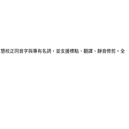
 等各大剪輯軟體。 智慧校正同音字與專有名詞，並支援標點、翻譯、靜音修剪。全