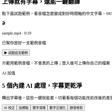
上傳就有字幕，還能一鍵翻譯
點下面試跑範例，看音檔怎麼變成對好時間軸的中文字幕、SRT
🎬
sample.mp4 · 0:19
已幫你放好一支範例音檔
▶ 試跑這支範例
示範用範例音檔、不會真的上傳；登入後可上傳你自己的檔案
AI 加值
5 個內建 AI 處理，字幕更乾淨
轉出字幕後，這些一鍵就能套。切著看每個功能改前改後的差
AI 校正
加標點
贅字清理
數字正規化
靜音修剪