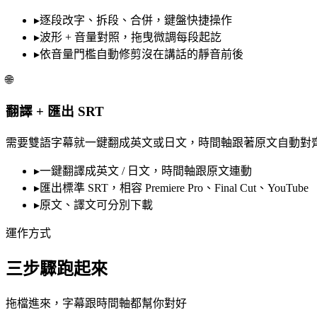
▸
逐段改字、拆段、合併，鍵盤快捷操作
▸
波形 + 音量對照，拖曳微調每段起訖
▸
依音量門檻自動修剪沒在講話的靜音前後
🌐
翻譯 + 匯出 SRT
需要雙語字幕就一鍵翻成英文或日文，時間軸跟著原文自動對齊
▸
一鍵翻譯成英文 / 日文，時間軸跟原文連動
▸
匯出標準 SRT，相容 Premiere Pro、Final Cut、YouTube
▸
原文、譯文可分別下載
運作方式
三步驟跑起來
拖檔進來，字幕跟時間軸都幫你對好