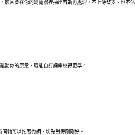
間軸。影片會在你的瀏覽器裡抽出音軌再處理，不上傳整支、也不
、不亂動你的原意，還能自訂詞庫校得更準。
時間軸可以拖著微調，切點對得剛剛好。